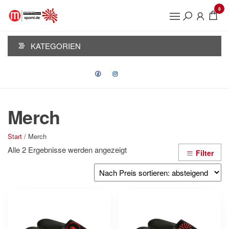
Zum
0
Inhalt
KSJ
springen
PASSAU
KATEGORIEN
Merch
Start
/ Merch
Nach
Alle 2 Ergebnisse werden angezeigt
Filter
Preis
sortiert:
absteigend
Dieses
Dieses
Produkt
Produkt
weist
weist