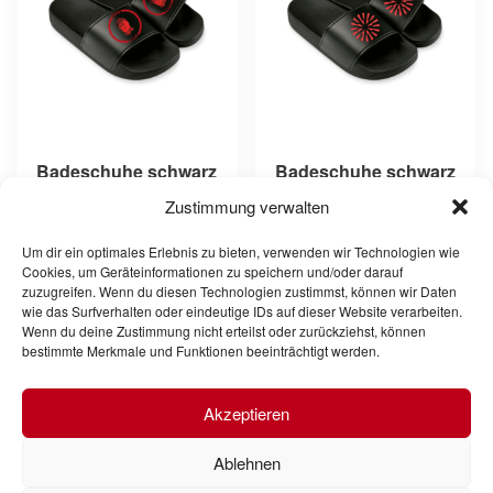
mehrere
mehrere
Varianten
Varianten
auf.
auf.
Die
Die
Optionen
Optionen
können
können
auf
auf
Badeschuhe schwarz
Badeschuhe schwarz
der
der
(Edition Güll-Lette)
(Edition KSJ Logo)
Zustimmung verwalten
Produktseite
Produktseite
19,95
€
19,95
€
gewählt
gewählt
Um dir ein optimales Erlebnis zu bieten, verwenden wir Technologien wie
werden
werden
Cookies, um Geräteinformationen zu speichern und/oder darauf
inkl. MwSt.
inkl. MwSt.
zuzugreifen. Wenn du diesen Technologien zustimmst, können wir Daten
zzgl.
Versandkosten
zzgl.
Versandkosten
wie das Surfverhalten oder eindeutige IDs auf dieser Website verarbeiten.
Wenn du deine Zustimmung nicht erteilst oder zurückziehst, können
Lieferzeit:
5-10 Werktage
Lieferzeit:
5-10 Werktage
bestimmte Merkmale und Funktionen beeinträchtigt werden.
Ausführung wählen
Ausführung wählen
Akzeptieren
Ablehnen