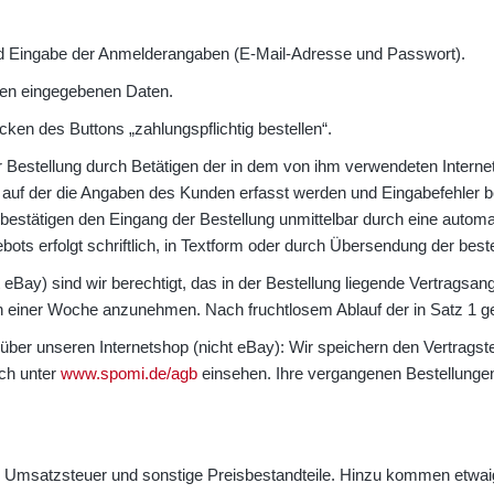
nd Eingabe der Anmelderangaben (E-Mail-Adresse und Passwort).
igen eingegebenen Daten.
cken des Buttons „zahlungspflichtig bestellen“.
Bestellung durch Betätigen der in dem von ihm verwendeten Internet
, auf der die Angaben des Kunden erfasst werden und Eingabefehler b
estätigen den Eingang der Bestellung unmittelbar durch eine automati
 erfolgt schriftlich, in Textform oder durch Übersendung der beste
 eBay) sind wir berechtigt, das in der Bestellung liegende Vertragsan
 einer Woche anzunehmen. Nach fruchtlosem Ablauf der in Satz 1 gen
 über unseren Internetshop (nicht eBay): Wir speichern den Vertragst
ch unter
www.spomi.de/agb
einsehen. Ihre vergangenen Bestellunge
he Umsatzsteuer und sonstige Preisbestandteile. Hinzu kommen etwai