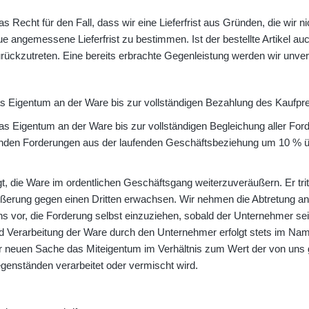
 Recht für den Fall, dass wir eine Lieferfrist aus Gründen, die wir ni
angemessene Lieferfrist zu bestimmen. Ist der bestellte Artikel auch 
rückzutreten. Eine bereits erbrachte Gegenleistung werden wir unverz
as Eigentum an der Ware bis zur vollständigen Bezahlung des Kaufpre
das Eigentum an der Ware bis zur vollständigen Begleichung aller F
rnden Forderungen aus der laufenden Geschäftsbeziehung um 10 % übe
gt, die Ware im ordentlichen Geschäftsgang weiterzuveräußern. Er trit
ßerung gegen einen Dritten erwachsen. Wir nehmen die Abtretung an.
uns vor, die Forderung selbst einzuziehen, sobald der Unternehmer 
Verarbeitung der Ware durch den Unternehmer erfolgt stets im Namen
 neuen Sache das Miteigentum im Verhältnis zum Wert der von uns ge
enständen verarbeitet oder vermischt wird.