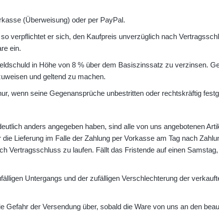
orkasse (Überweisung) oder per PayPal.
o verpflichtet er sich, den Kaufpreis unverzüglich nach Vertragsschl
re ein.
eldschuld in Höhe von 8 % über dem Basiszinssatz zu verzinsen. G
zuweisen und geltend zu machen.
r, wenn seine Gegenansprüche unbestritten oder rechtskräftig festge
deutlich anders angegeben haben, sind alle von uns angebotenen Artikel
ür die Lieferung im Falle der Zahlung per Vorkasse am Tag nach Zahlu
h Vertragsschluss zu laufen. Fällt das Fristende auf einen Samstag, 
zufälligen Untergangs und der zufälligen Verschlechterung der verka
ie Gefahr der Versendung über, sobald die Ware von uns an den beau