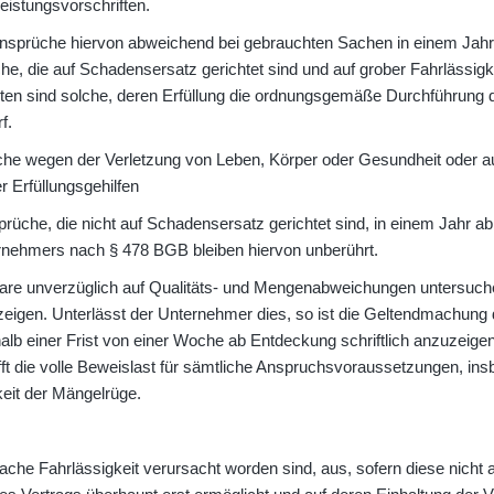
eistungsvorschriften.
ansprüche hiervon abweichend bei gebrauchten Sachen in einem Jahr 
che, die auf Schadensersatz gerichtet sind und auf grober Fahrlässig
chten sind solche, deren Erfüllung die ordnungsgemäße Durchführung 
f.
che wegen der Verletzung von Leben, Körper oder Gesundheit oder a
er Erfüllungsgehilfen
üche, die nicht auf Schadensersatz gerichtet sind, in einem Jahr ab
ernehmers nach § 478 BGB bleiben hiervon unberührt.
re unverzüglich auf Qualitäts- und Mengenabweichungen untersuchen
zeigen. Unterlässt der Unternehmer dies, so ist die Geltendmachun
b einer Frist von einer Woche ab Entdeckung schriftlich anzuzeigen.
 die volle Beweislast für sämtliche Anspruchsvoraussetzungen, insb
keit der Mängelrüge.
ache Fahrlässigkeit verursacht worden sind, aus, sofern diese nicht 