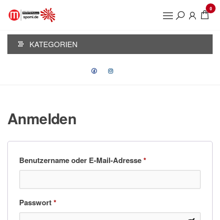
Zum
0
Inhalt
KSJ
springen
PASSAU
KATEGORIEN
Anmelden
Erforderlich
Benutzername oder E-Mail-Adresse
*
Erforderlich
Passwort
*