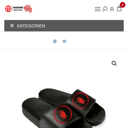
Zum
0
Inhalt
KSJ
springen
PASSAU
KATEGORIEN