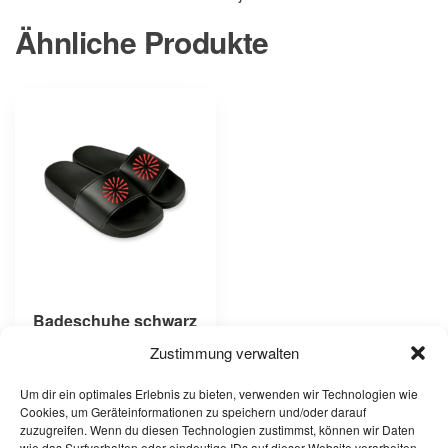
Ähnliche Produkte
Dieses
Produkt
weist
mehrere
Varianten
auf.
Die
Optionen
können
auf
Badeschuhe schwarz
der
(Edition KSJ Logo)
Zustimmung verwalten
Produktseite
19,95
€
gewählt
Um dir ein optimales Erlebnis zu bieten, verwenden wir Technologien wie
werden
Cookies, um Geräteinformationen zu speichern und/oder darauf
inkl. MwSt.
zuzugreifen. Wenn du diesen Technologien zustimmst, können wir Daten
wie das Surfverhalten oder eindeutige IDs auf dieser Website verarbeiten.